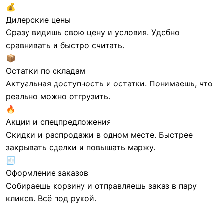
💰
Дилерские цены
Сразу видишь свою цену и условия. Удобно
сравнивать и быстро считать.
📦
Остатки по складам
Актуальная доступность и остатки. Понимаешь, что
71 415 ₸/шт
2 579 ₸/шт
реально можно отгрузить.
Аккумуляторная батарея SVC
Аккумуляторная батарея SVC
🔥
VP1265/S 12В 65 Ач
AV1.2-12 12В 1.2 Ач
Акции и спецпредложения
(350*165*178)
Скидки и распродажи в одном месте. Быстрее
закрывать сделки и повышать маржу.
🧾
Оформление заказов
Собираешь корзину и отправляешь заказ в пару
кликов. Всё под рукой.