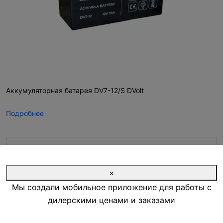
Аккумуляторная батарея DV7-12/S DVolt
Подробнее
Запросить цену
×
Мы создали мобильное приложение для работы с
мало
Наличие на складе:
дилерскими ценами и заказами