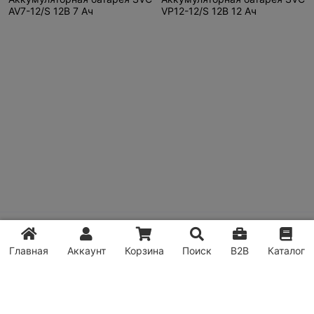
AV7-12/S 12В 7 Ач
VP12-12/S 12В 12 Ач
© TOO "Keeper.kz Distribution" Все права защищены.
Политика конфиденциальности
Главная
Аккаунт
Корзина
Поиск
B2B
Каталог
Powered by
Translate