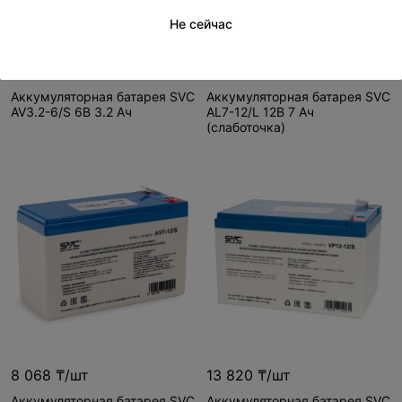
Не сейчас
4 297 ₸/шт
5 601 ₸/шт
Аккумуляторная батарея SVC
Аккумуляторная батарея SVC
AV3.2-6/S 6В 3.2 Ач
AL7-12/L 12В 7 Ач
(слаботочка)
8 068 ₸/шт
13 820 ₸/шт
Аккумуляторная батарея SVC
Аккумуляторная батарея SVC