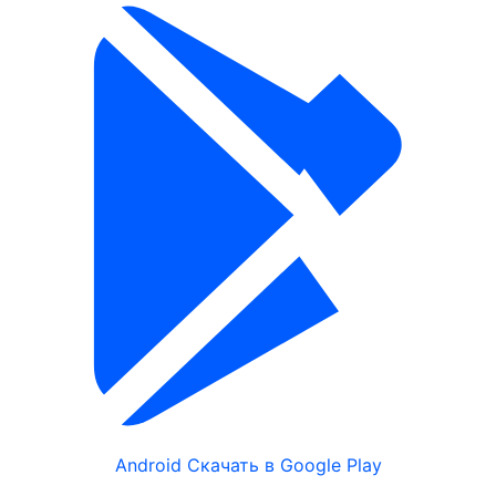
Описание
Наличие на складе
Аккумуляторная батарея 12В, 7А/ч. Типы клемм: F2.
Рабочая температура: от -10°С до +50°С.
Температура хранения: -20°С до +50°С. Размер
(ДхВхШ): 151x94x65 мм. Вес: 2,05 кг.
Популярные в разделе
Android
Скачать в Google Play