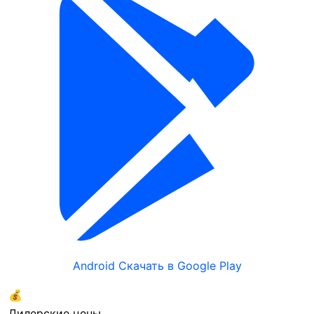
Описание
Наличие на складе
Металлическая конструкция, монтаж на
вертикальную поверхность, совместимость с
терминалами DS-K1T673, предусмотрены отверстия
для скрытой прокладки кабеля, обеспечивает
надежную фиксацию устройства на стене.
Популярные в разделе
Android
Скачать в Google Play
💰
Дилерские цены