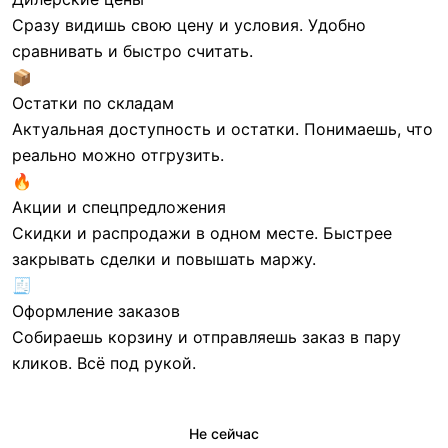
Сразу видишь свою цену и условия. Удобно
сравнивать и быстро считать.
📦
Остатки по складам
Актуальная доступность и остатки. Понимаешь, что
реально можно отгрузить.
109 250 ₸/шт
373 572 ₸/шт
🔥
DHI-ASI6213S-PW
DS-KD9203-ME6
Акции и спецпредложения
Скидки и распродажи в одном месте. Быстрее
закрывать сделки и повышать маржу.
🧾
Оформление заказов
Собираешь корзину и отправляешь заказ в пару
кликов. Всё под рукой.
Не сейчас