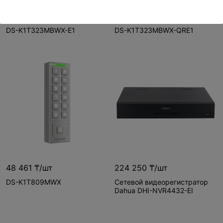
92 308 ₸/шт
105 231 ₸/шт
DS-K1T323MBWX-E1
DS-K1T323MBWX-QRE1
48 461 ₸/шт
224 250 ₸/шт
DS-K1T809MWX
Сетевой видеорегистратор
Dahua DHI-NVR4432-EI