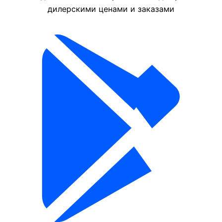
дилерскими ценами и заказами
6 120 ₸/шт
2 970 ₸/шт
DHI-ASF180ZL-V1
DHI-ASF180U-V1
Производитель—
Производитель—
Dahua
Dahua
Под заказ
Под заказ