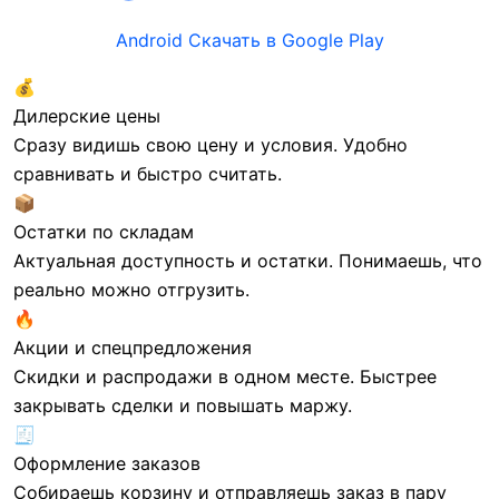
2 970 ₸/шт
Android
Скачать в Google Play
DHI-ASF180L-V1
💰
Дилерские цены
Сразу видишь свою цену и условия. Удобно
Производитель—
сравнивать и быстро считать.
Dahua
📦
Остатки по складам
Под заказ
Актуальная доступность и остатки. Понимаешь, что
реально можно отгрузить.
🔥
Акции и спецпредложения
2 970 ₸/шт
2 970 ₸/шт
Скидки и распродажи в одном месте. Быстрее
DHI-ASF180L-V1
DHI-ASF180U-V1
закрывать сделки и повышать маржу.
🧾
Оформление заказов
Собираешь корзину и отправляешь заказ в пару