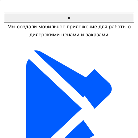
Commax
×
Мы создали мобильное приложение для работы с
D
Dahua
DSPPA
дилерскими ценами и заказами
E
Ezviz
G
GSN
H
Hikvision
Hilook