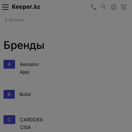
+7 (727) 346-10
Бренды
Бренды
A
Aevision
Ajax
B
Bolid
C
CARDDEX
CISA