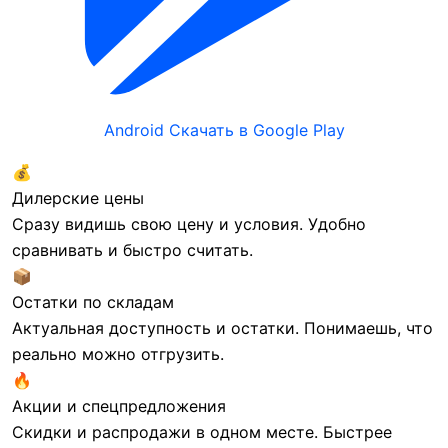
I
Imou
ITOONER
K
Kaadas
Android
Скачать в Google Play
Kingston
💰
Дилерские цены
L
Livicom
Сразу видишь свою цену и условия. Удобно
сравнивать и быстро считать.
📦
Остатки по складам
R
Rubezh
Актуальная доступность и остатки. Понимаешь, что
реально можно отгрузить.
🔥
S
Ship
Акции и спецпредложения
SkyNet
Скидки и распродажи в одном месте. Быстрее
Sonar