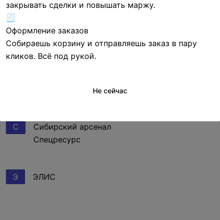
закрывать сделки и повышать маржу.
🧾
Оформление заказов
T
TEKO
Собираешь корзину и отправляешь заказ в пару
Tiandy
кликов. Всё под рукой.
А
АндижанКабель
Не сейчас
С
Сибирский арсенал
Спецресурс
Э
ЭЛИС